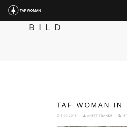
BILD
TAF WOMAN IN 
5.09.2015
ANETT FRANKE
B