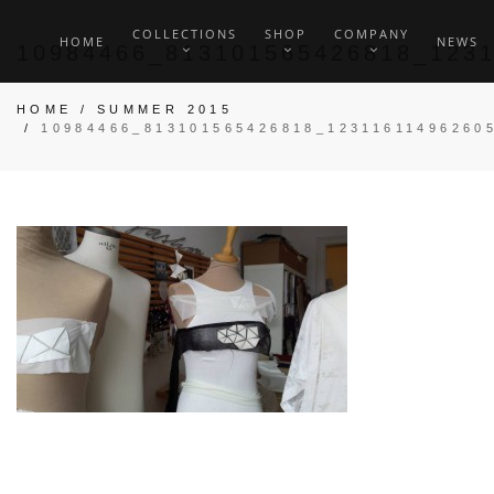
COLLECTIONS
SHOP
COMPANY
HOME
NEWS
10984466_813101565426818_123
HOME
/
SUMMER 2015
/
10984466_813101565426818_12311611496260