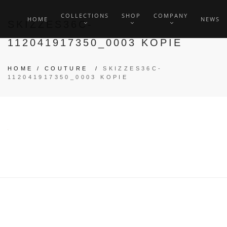
COLLECTIONS
SHOP
COMPANY
HOME
NEWS
SKIZZES36C-
112041917350_0003 KOPIE
HOME
/
COUTURE
/
SKIZZES36C-
112041917350_0003 KOPIE